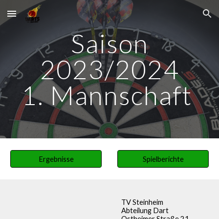
Skip to main content
Skip to navigation
Saison
2023/2024
1. Mannschaft
Ergebnisse
Spielberichte
TV Steinheim
Abteilung Dart
Ostheimer Straße 21