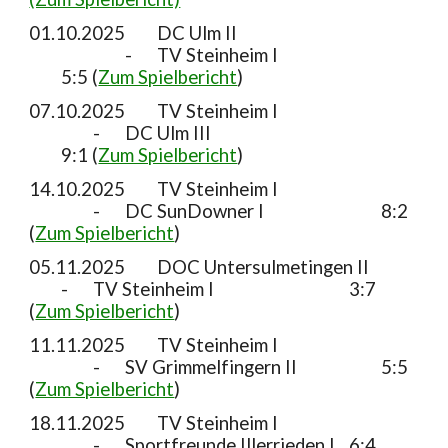
01.10.2025
DC Ulm II
-
TV Steinheim I
5
:
5
(
Zum Spielbericht
)
07.10.2025
TV Steinheim I
-
DC Ulm III
9:1 (
Zum Spielbericht
)
14.10.2025
TV Steinheim I
-
DC SunDowner I
8:2
(
Zum Spielbericht
)
05.11.2025
DOC Untersulmetingen II
-
TV Steinheim I
3:7
(
Zum Spielbericht
)
11.11.2025
TV Steinheim I
-
SV Grimmelfingern II
5:5
(
Zum Spielbericht
)
18.11.2025
TV Steinheim I
-
Sportfreunde Illerrieden I
6:4